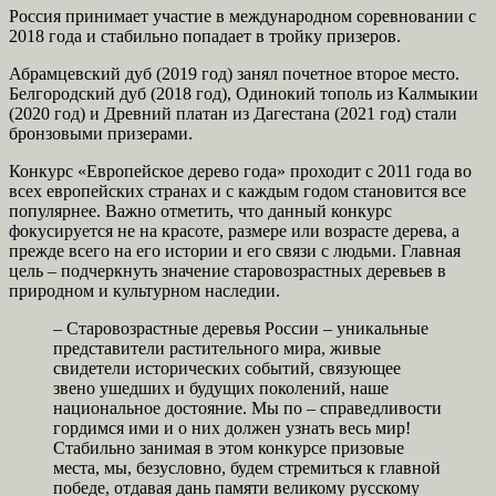
Россия принимает участие в международном соревновании с
2018 года и стабильно попадает в тройку призеров.
Абрамцевский дуб (2019 год) занял почетное второе место.
Белгородский дуб (2018 год), Одинокий тополь из Калмыкии
(2020 год) и Древний платан из Дагестана (2021 год) стали
бронзовыми призерами.
Конкурс «Европейское дерево года» проходит с 2011 года во
всех европейских странах и с каждым годом становится все
популярнее. Важно отметить, что данный конкурс
фокусируется не на красоте, размере или возрасте дерева, а
прежде всего на его истории и его связи с людьми. Главная
цель – подчеркнуть значение старовозрастных деревьев в
природном и культурном наследии.
– Старовозрастные деревья России – уникальные
представители растительного мира, живые
свидетели исторических событий, связующее
звено ушедших и будущих поколений, наше
национальное достояние. Мы по – справедливости
гордимся ими и о них должен узнать весь мир!
Стабильно занимая в этом конкурсе призовые
места, мы, безусловно, будем стремиться к главной
победе, отдавая дань памяти великому русскому