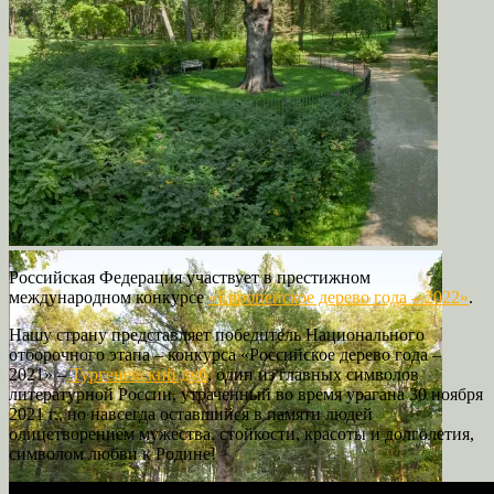
Российская Федерация участвует в престижном
международном конкурсе
«Европейское дерево года – 2022»
.
Нашу страну представляет победитель Национального
отборочного этапа – конкурса «Российское дерево года –
2021» –
Тургеневский дуб
, один из главных символов
литературной России, утраченный во время урагана 30 ноября
2021 г., но навсегда оставшийся в памяти людей
олицетворением мужества, стойкости, красоты и долголетия,
символом любви к Родине!