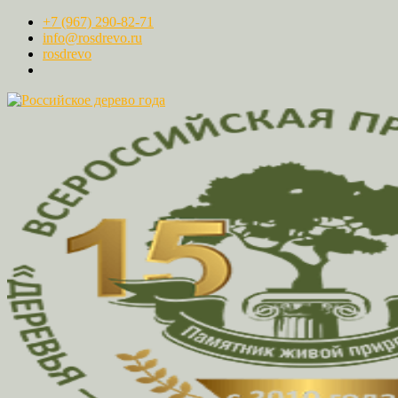
+7 (967) 290-82-71
info@rosdrevo.ru
rosdrevo