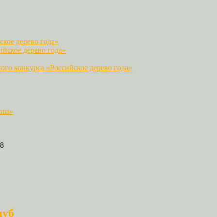
кое дерево года»
йское дерево года»
го конкурса «Российское дерево года»
сии»
8
дуб