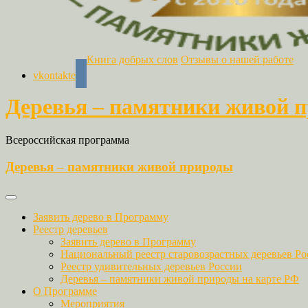
Книга добрых слов
Отзывы о нашей работе
vkontakte
Деревья – памятники живой 
Всероссийская программа
Деревья – памятники живой природы
Заявить дерево в Программу
Реестр деревьев
Заявить дерево в Программу
Национальный реестр старовозрастных деревьев Ро
Реестр удивительных деревьев России
Деревья – памятники живой природы на карте РФ
О Программе
Мероприятия