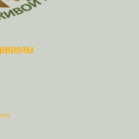
природы
ссии