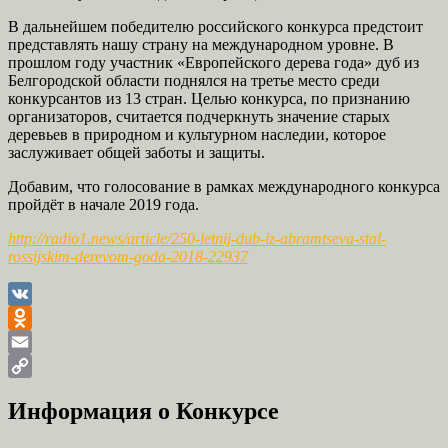
В дальнейшем победителю российского конкурса предстоит
представлять нашу страну на международном уровне. В
прошлом году участник «Европейского дерева года» дуб из
Белгородской области поднялся на третье место среди
конкурсантов из 13 стран. Целью конкурса, по признанию
организаторов, считается подчеркнуть значение старых
деревьев в природном и культурном наследии, которое
заслуживает общей заботы и защиты.
Добавим, что голосование в рамках международного конкурса
пройдёт в начале 2019 года.
http://radio1.news/article/250-letnij-dub-iz-abramtseva-stal-
rossijskim-derevom-goda-2018-22937
VK
Odnoklassniki
Email
Copy
Информация о Конкурсе
Link