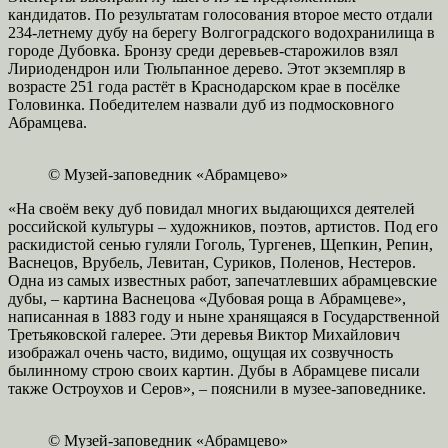
кандидатов. По результатам голосования второе место отдали
234-летнему дубу на берегу Волгоградского водохранилища в
городе Дубовка. Бронзу среди деревьев-старожилов взял
Лириодендрон или Тюльпанное дерево. Этот экземпляр в
возрасте 251 года растёт в Краснодарском крае в посёлке
Головинка. Победителем назвали дуб из подмосковного
Абрамцева.
© Музей-заповедник «Абрамцево»
«На своём веку дуб повидал многих выдающихся деятелей
российской культуры – художников, поэтов, артистов. Под его
раскидистой сенью гуляли Гоголь, Тургенев, Щепкин, Репин,
Васнецов, Врубель, Левитан, Суриков, Поленов, Нестеров.
Одна из самых известных работ, запечатлевших абрамцевские
дубы, – картина Васнецова «Дубовая роща в Абрамцеве»,
написанная в 1883 году и ныне хранящаяся в Государственной
Третьяковской галерее. Эти деревья Виктор Михайлович
изображал очень часто, видимо, ощущая их созвучность
былинному строю своих картин. Дубы в Абрамцеве писали
также Остроухов и Серов», – пояснили в музее-заповеднике.
© Музей-заповедник «Абрамцево»