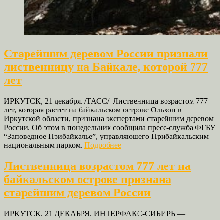
Старейшим деревом России признали
лиственницу на Байкале, которой 777
лет
ИРКУТСК, 21 декабря. /ТАСС/. Лиственница возрастом 777
лет, которая растет на байкальском острове Ольхон в
Иркутской области, признана экспертами старейшим деревом
России. Об этом в понедельник сообщила пресс-служба ФГБУ
“Заповедное Прибайкалье”, управляющего Прибайкальским
национальным парком.
Подробнее
Лиственница возрастом 777 лет на
байкальском острове признана
старейшим деревом России
ИРКУТСК. 21 ДЕКАБРЯ. ИНТЕРФАКС-СИБИРЬ —