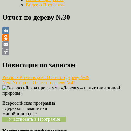
Видео о Программе
Отчет по дереву №30
VK
Odnoklassniki
Email
Copy
Навигация по записям
Link
Previous
Previous post:
Отчет по дереву №29
Next
Next post:
Отчет по дереву №42
Всероссийская программа
«Деревья – памятники
живой природы»
Участвовать в Программе