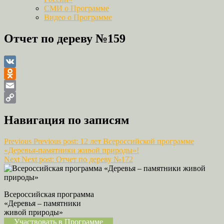
СМИ о Программе
Видео о Программе
Отчет по дереву №159
VK
Odnoklassniki
Email
Copy
Навигация по записям
Link
Previous
Previous post:
12 лет Всероссийской программе
«Деревья-памятники живой природы»!
Next
Next post:
Отчет по дереву №172
Всероссийская программа
«Деревья – памятники
живой природы»
Участвовать в Программе