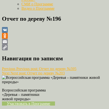
СМИ о Программе
Видео о Программе
Отчет по дереву №196
VK
Odnoklassniki
Email
Copy
Навигация по записям
Link
Previous
Previous post:
Отчет по дереву №595
Next
Next post:
Отчет по дереву №203
Всероссийская программа
«Деревья – памятники
живой природы»
Участвовать в Программе