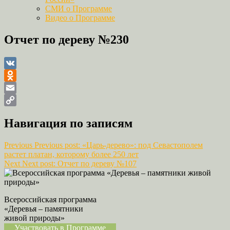
СМИ о Программе
Видео о Программе
Отчет по дереву №230
VK
Odnoklassniki
Email
Copy
Навигация по записям
Link
Previous
Previous post:
«Царь-дерево»: под Севастополем
растет платан, которому более 250 лет
Next
Next post:
Отчет по дереву №107
Всероссийская программа
«Деревья – памятники
живой природы»
Участвовать в Программе