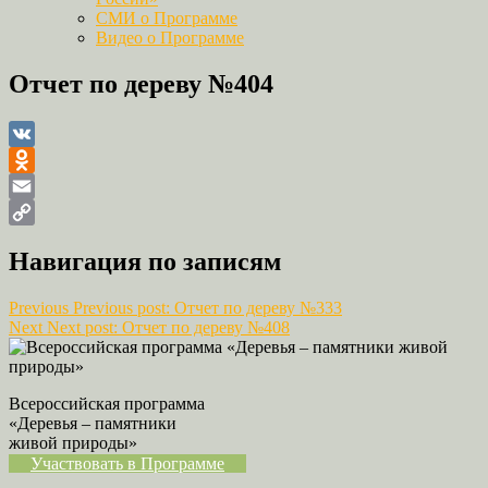
СМИ о Программе
Видео о Программе
Отчет по дереву №404
VK
Odnoklassniki
Email
Copy
Навигация по записям
Link
Previous
Previous post:
Отчет по дереву №333
Next
Next post:
Отчет по дереву №408
Всероссийская программа
«Деревья – памятники
живой природы»
Участвовать в Программе