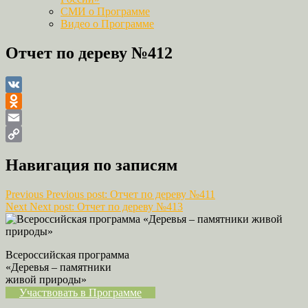
СМИ о Программе
Видео о Программе
Отчет по дереву №412
VK
Odnoklassniki
Email
Copy
Навигация по записям
Link
Previous
Previous post:
Отчет по дереву №411
Next
Next post:
Отчет по дереву №413
Всероссийская программа
«Деревья – памятники
живой природы»
Участвовать в Программе