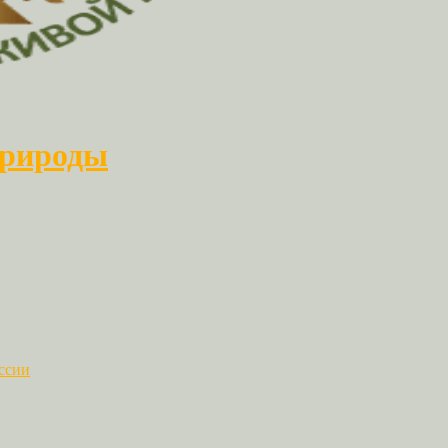
природы
ссии