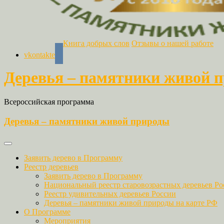
Книга добрых слов
Отзывы о нашей работе
vkontakte
Деревья – памятники живой 
Всероссийская программа
Деревья – памятники живой природы
Заявить дерево в Программу
Реестр деревьев
Заявить дерево в Программу
Национальный реестр старовозрастных деревьев Ро
Реестр удивительных деревьев России
Деревья – памятники живой природы на карте РФ
О Программе
Мероприятия