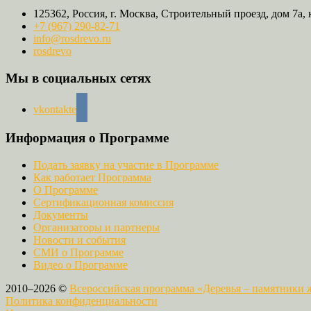
125362, Россия, г. Москва, Строительный проезд, дом 7а, 
+7 (967) 290-82-71
info@rosdrevo.ru
rosdrevo
Мы в социальных сетях
vkontakte
Информация о Программе
Подать заявку на участие в Программе
Как работает Программа
О Программе
Сертификационная комиссия
Документы
Организаторы и партнеры
Новости и события
СМИ о Программе
Видео о Программе
2010–2026 ©
Всероссийская программа «Деревья – памятники
Политика конфиденциальности