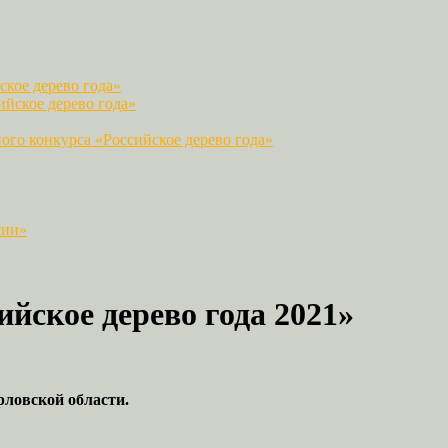
кое дерево года»
йское дерево года»
го конкурса «Российское дерево года»
сии»
йское дерево года 2021»
рловской области.