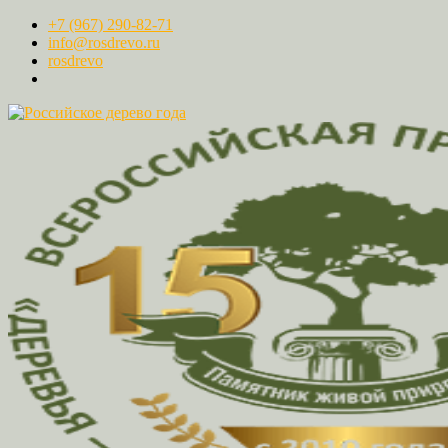
+7 (967) 290-82-71
info@rosdrevo.ru
rosdrevo