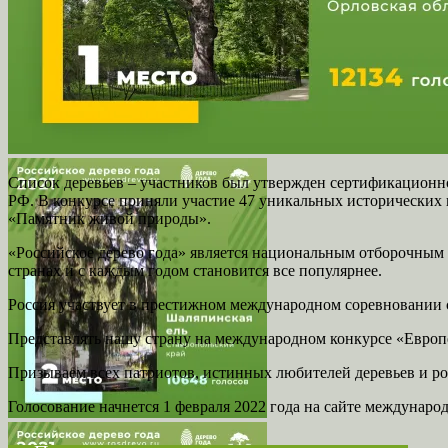
Список деревьев – участников был утвержден сертификационн
РФ. В конкурсе приняли участие 47 уникальных исторических 
«Памятник живой природы».
«Российское дерево года» является национальным отборочным 
странах и с каждым годом становится все популярнее.
Россия участвует в престижном международном соревновании с 
Представлять нашу страну на международном конкурсе «Европей
Призываем всех патриотов, истинных любителей деревьев и род
Голосование начнется 1 февраля 2022 года на сайте международ