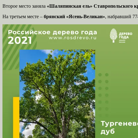
Второе место заняла
«Шаляпинская ель» Ставропольского к
На третьем месте –
брянский «Ясень-Великан»
, набравший 77