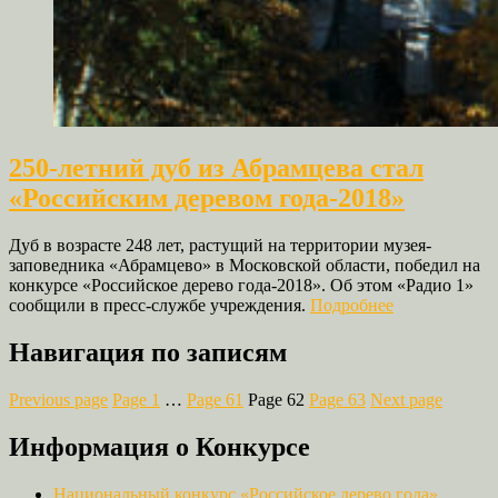
250‑летний дуб из Абрамцева стал
«Российским деревом года‑2018»
Дуб в возрасте 248 лет, растущий на территории музея-
заповедника «Абрамцево» в Московской области, победил на
конкурсе «Российское дерево года-2018». Об этом «Радио 1»
сообщили в пресс-службе учреждения.
Подробнее
Навигация по записям
Previous page
Page
1
…
Page
61
Page
62
Page
63
Next page
Информация о Конкурсе
Национальный конкурс «Российское дерево года»