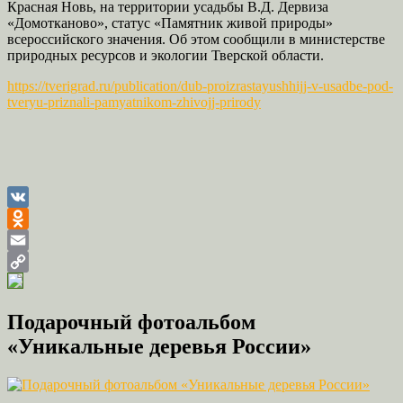
Красная Новь, на территории усадьбы В.Д. Дервиза
«Домотканово», статус «Памятник живой природы»
всероссийского значения. Об этом сообщили в министерстве
природных ресурсов и экологии Тверской области.
https://tverigrad.ru/publication/dub-proizrastayushhijj-v-usadbe-pod-
tveryu-priznali-pamyatnikom-zhivojj-prirody
VK
Odnoklassniki
Email
Copy
Link
Подарочный фотоальбом
«Уникальные деревья России»