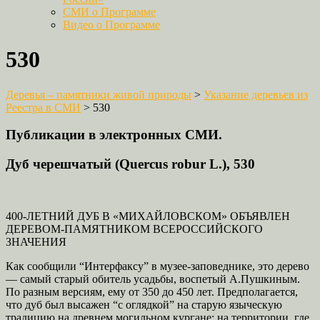
СМИ о Программе
Видео о Программе
530
Деревья – памятники живой природы
>
Указание деревьев из
Реестра в СМИ
>
530
Публикации в электронных СМИ.
Дуб черешчатый (Quercus robur L.), 530
400-ЛЕТНИЙ ДУБ В «МИХАЙЛОВСКОМ» ОБЪЯВЛЕН
ДЕРЕВОМ-ПАМЯТНИКОМ ВСЕРОССИЙСКОГО
ЗНАЧЕНИЯ
Как сообщили “Интерфаксу” в музее-заповеднике, это дерево
— самый старый обитель усадьбы, воспетый А.Пушкиным.
По разным версиям, ему от 350 до 450 лет. Предполагается,
что дуб был высажен “с оглядкой” на старую языческую
традицию на древнем могильном кургане: на территории, где