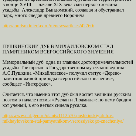
в конце XVIII — начале XIX века сын первого хозяина
усадьбы, Александр Вындомский, создавал и обустраивал
парк, много следов древнего Воронича.
http://tourism.interfax.ru/ru/news/articles/42760/
ПУШКИНСКИЙ ДУБ В МИХАЙЛОВСКОМ СТАЛ
ПАМЯТНИКОМ ВСЕРОССИЙСКОГО ЗНАЧЕНИЯ
Мемориальный дуб, одна из главных достопримечательностей
усадьбы Тригорское в Государственном музее-заповеднике
А.С.Пушкина «Михайловское» получил статус «Дерево-
памятник живой природы всероссийского значения»,
сообщает «Интерфакс».
Считается, что именно этот дуб был воспет великим русским
поэтом в начале поэмы «Руслан и Людмила»: по нему бродил
кот ученый, в его ветвях сидела русалка.
http://www.nat-geo.ru/plants/1112570-pushkinskiy-dub-v-
mikhaylovskom-stal-pamyatnikom-vserossiyskogo-znacheniya/