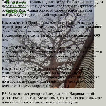
Также в рейтинг главных «долгожителей» России попали два
дуба из Псковщины и Дагестана, две сосны из Иркутской
области и Республики Хакасия. Самому юному из этой
пятерки, дубу с дагестанской «пропиской», – 508 лет.
Как отметили в Прибайкальском национальном парке, еще
один рекордсмен – также с Ольхона. Помимо вышеуказанной
777-летней лиственницы, это сосна «Одинокий воин».
Последнему, по подсчетам дендрологов, «исполнилось» 606
лет.
Этот ТОР-5 был составлен Центром древесных экспертиз
«Здоровый лес». Его специалисты периодически выезжают в
российские регионы, чтобы обследовать старовозрастные
деревья.
Как рассказали в центре, используемые ими приборы –
уникальны. Спецтехника дает возможность получать не
только исчерпывающую информацию о состоянии деревьев,
но и составлять план ухода за ними «без травмирующего
вмешательства», оздоровления.
P.S. За десять лет дендро-обследований в Национальный
реестр были внесены 548 деревьев, из которых более двухсот
получили статус «памятника живой природы».