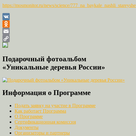
https://mosmonitor.ru/news/science/777_na_baykale_nashli_stareyshe
VK
Odnoklassniki
Email
Copy
Link
Подарочный фотоальбом
«Уникальные деревья России»
Информация о Программе
Подать заявку на участие в Программе
Как работает Программа
О Программе
Сертификационная комиссия
Документы
Организаторы и партнеры