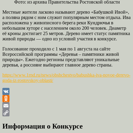
Фото: из архива Правительства Ростовской области
Местные жители ласково называют дерево «Бабушкой Ивой»,
а поляна рядом с ним служит популярным местом отдыха. Ива
расположена у живописного берега реки Кундрючья в
небольшом хуторе с населением около 200 человек. Диаметр
её кроны достигает 25 метров. Дерево имеет статус памятника
живой природы — одно из условий участия в конкурсе.
Голосование проходило с 1 мая по 1 августа на сайте
Всероссийской программы «Деревья – памятники живой
природы». Ежегодно регионы представляют уникальные
деревья, а россияне выбирают главное дерево страны.
https://www.1rnd.ru/news/obshchestvo/babushka-iva-novoe-derevo-
goda-iz-rostovskoy-oblasti/
VK
Odnoklassniki
Email
Copy
Информация о Конкурсе
Link