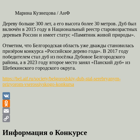
Марина Кузнецова / АиФ
Дереву больше 300 лет, а его высота более 30 метров. Дуб был
включён в 2015 году в Национальный реестр старовозрастных
деревьев России и имеет статус «Памятник живой природы».
Отметим, что Белгородская область уже дважды становилась
призёром конкурса «Российское дерево года». В 2017 году
победителем стал дуб из посёлка Дубовое Белгородского
района, а в 2023 году второе место занял «Панский дуб» из
Шебекинского городского округа.
https://bel.aif.ru/society/belgorodskiy-dub-stal-serebryanym-
prizyorom-vserossiyskogo-konkursa
VK
Odnoklassniki
Email
Copy
Информация о Конкурсе
Link