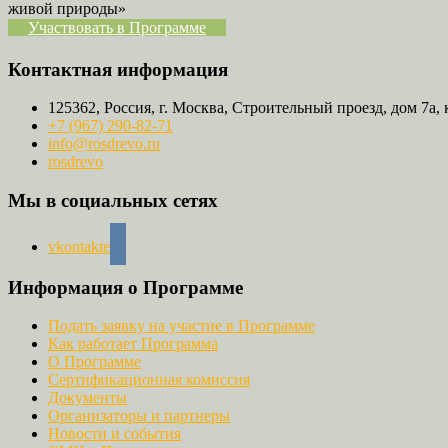
живой природы»
Участвовать в Программе
Контактная информация
125362, Россия, г. Москва, Строительный проезд, дом 7а, 
+7 (967) 290-82-71
info@rosdrevo.ru
rosdrevo
Мы в социальных сетях
vkontakte
Информация о Программе
Подать заявку на участие в Программе
Как работает Программа
О Программе
Сертификационная комиссия
Документы
Организаторы и партнеры
Новости и события