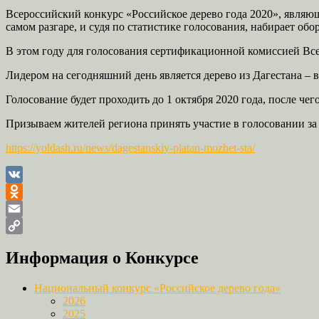
Всероссийский конкурс «Российское дерево года 2020», являю
самом разгаре, и судя по статистике голосования, набирает обо
В этом году для голосования сертификационной комиссией Вс
Лидером на сегодняшний день является дерево из Дагестана – 
Голосование будет проходить до 1 октября 2020 года, после че
Призываем жителей региона принять участие в голосовании за
https://yoldash.ru/news/dagestanskiy-platan-mozhet-sta/
VK
Odnoklassniki
Email
Copy
Информация о Конкурсе
Link
Национальный конкурс «Российское дерево года»
2026
2025