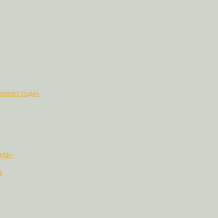
ерево года»
ода»
а