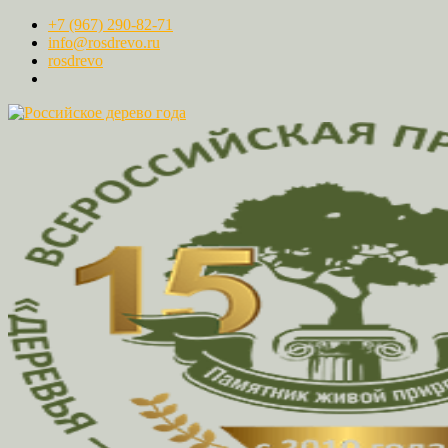
+7 (967) 290-82-71
info@rosdrevo.ru
rosdrevo