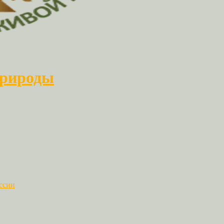
природы
ссии