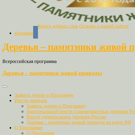
Книга добрых слов
Отзывы о нашей работе
vkontakte
Деревья – памятники живой 
Всероссийская программа
Деревья – памятники живой природы
Заявить дерево в Программу
Реестр деревьев
Заявить дерево в Программу
Национальный реестр старовозрастных деревьев Ро
Реестр удивительных деревьев России
Деревья – памятники живой природы на карте РФ
О Программе
О Программе