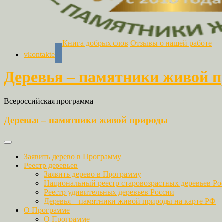
Книга добрых слов
Отзывы о нашей работе
vkontakte
Деревья – памятники живой 
Всероссийская программа
Деревья – памятники живой природы
Заявить дерево в Программу
Реестр деревьев
Заявить дерево в Программу
Национальный реестр старовозрастных деревьев Ро
Реестр удивительных деревьев России
Деревья – памятники живой природы на карте РФ
О Программе
О Программе