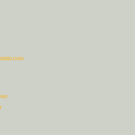
ерево года»
ода»
а