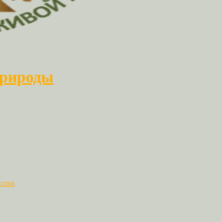
природы
ссии