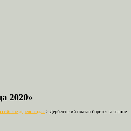
да 2020»
сийское дерево года»
>
Дербентский платан борется за звание