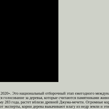
да 2020». Это национальный отборочный этап ежегодного междун
ся голосование за деревья, которые считаются памятниками живо
 ему 283 года, растет вблизи древней Джума-мечети. Огромные к
т эксперты, корни дерева выкачивают влагу из недр земли и э