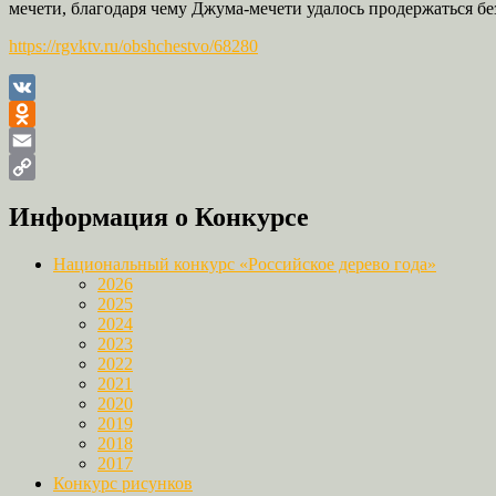
мечети, благодаря чему Джума-мечети удалось продержаться без
https://rgvktv.ru/obshchestvo/68280
VK
Odnoklassniki
Email
Copy
Информация о Конкурсе
Link
Национальный конкурс «Российское дерево года»
2026
2025
2024
2023
2022
2021
2020
2019
2018
2017
Конкурс рисунков