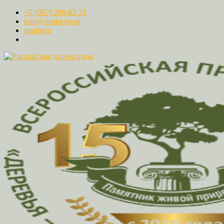
+7 (967) 290-82-71
info@rosdrevo.ru
rosdrevo