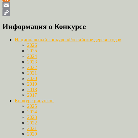
Odnoklassniki
Email
Copy
Информация о Конкурсе
Link
Национальный конкурс «Российское дерево года»
2026
2025
2024
2023
2022
2021
2020
2019
2018
2017
Конкурс рисунков
2025
2024
2023
2022
2021
2020