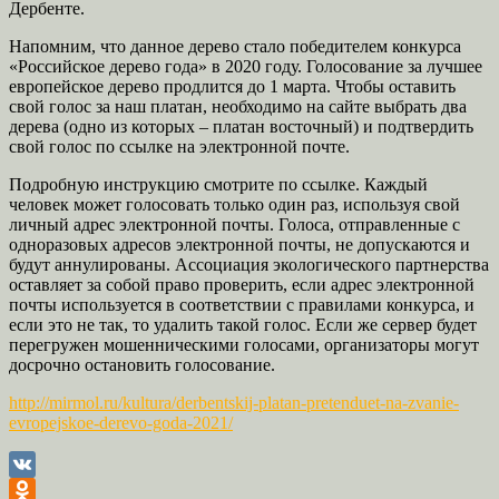
Дербенте.
Напомним, что данное дерево стало победителем конкурса
«Российское дерево года» в 2020 году. Голосование за лучшее
европейское дерево продлится до 1 марта. Чтобы оставить
свой голос за наш платан, необходимо на сайте выбрать два
дерева (одно из которых – платан восточный) и подтвердить
свой голос по ссылке на электронной почте.
Подробную инструкцию смотрите по ссылке. Каждый
человек может голосовать только один раз, используя свой
личный адрес электронной почты. Голоса, отправленные с
одноразовых адресов электронной почты, не допускаются и
будут аннулированы. Ассоциация экологического партнерства
оставляет за собой право проверить, если адрес электронной
почты используется в соответствии с правилами конкурса, и
если это не так, то удалить такой голос. Если же сервер будет
перегружен мошенническими голосами, организаторы могут
досрочно остановить голосование.
http://mirmol.ru/kultura/derbentskij-platan-pretenduet-na-zvanie-
evropejskoe-derevo-goda-2021/
VK