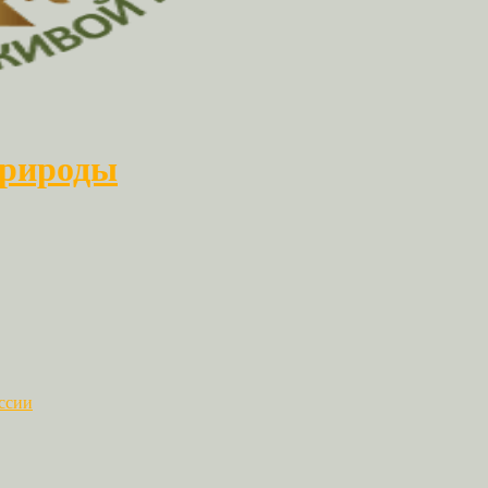
природы
ссии