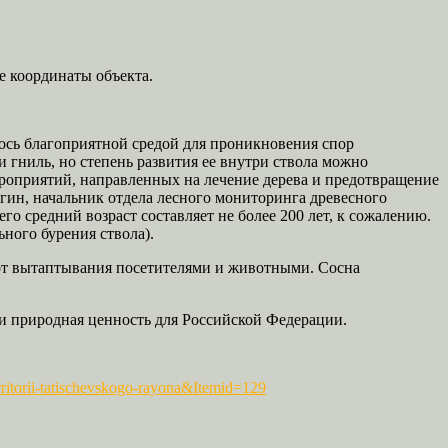
е координаты объекта.
ось благоприятной средой для проникновения спор
 гниль, но степень развития ее внутри ствола можно
ероприятий, направленных на лечение дерева и предотвращение
гин, начальник отдела лесного мониторинга древесного
о средний возраст составляет не более 200 лет, к сожалению.
ного бурения ствола).
 от вытаптывания посетителями и животными. Сосна
 и природная ценность для Российской Федерации.
ritorii-tatischevskogo-rayona&Itemid=129