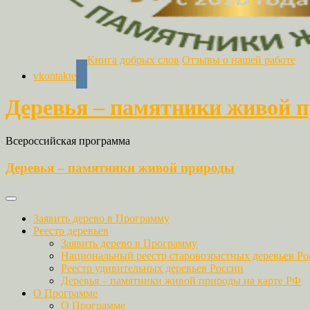
Книга добрых слов
Отзывы о нашей работе
vkontakte
Деревья – памятники живой 
Всероссийская программа
Деревья – памятники живой природы
Заявить дерево в Программу
Реестр деревьев
Заявить дерево в Программу
Национальный реестр старовозрастных деревьев Ро
Реестр удивительных деревьев России
Деревья – памятники живой природы на карте РФ
О Программе
О Программе