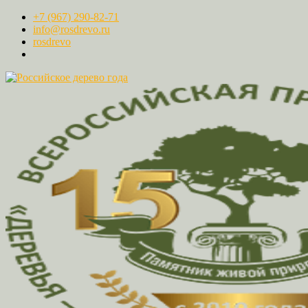
+7 (967) 290-82-71
info@rosdrevo.ru
rosdrevo