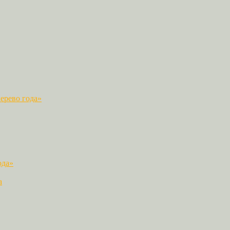
ерево года»
ода»
а