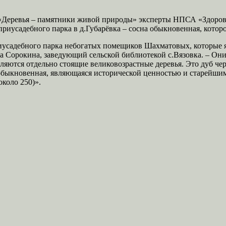
 «Деревья – памятники живой природы» эксперты НПСА «Здоров
иусадебного парка в д.Губарёвка – сосна обыкновенная, которой
садебного парка небогатых помещиков Шахматовых, которые яв
орокина, заведующий сельской библиотекой с.Вязовка. – Они за
яются отдельно стоящие великовозрастные деревья. Это дуб че
обыкновенная, являющаяся исторической ценностью и старейшим
около 250)».