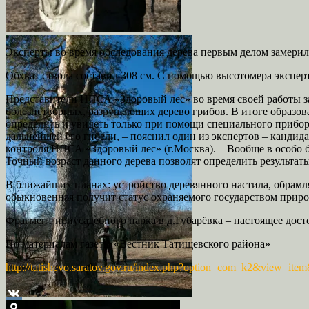
Эксперты во время обследования дерева первым делом замерил
Обхват ствола составил 308 см. С помощью высотомера экспер
Представители НПСА «Здоровый лес» во время своей работы за
болезнетворных, разрушающих дерево грибов. В итоге образова
определить и увидеть только при помощи специального прибор
дальнейшей его гибели, – пояснил один из экспертов – канди
контроля НПСА «Здоровый лес» (г.Москва). – Вообще в особо бл
Точный возраст данного дерева позволят определить результат
В ближайших планах: устройство деревянного настила, обрам
обыкновенная получит статус охраняемого государством приро
Фрагмент приусадебного парка в д.Губарёвка – настоящее дост
По материалам газеты «Вестник Татищевского района»
http://tatishevo.saratov.gov.ru/index.php?option=com_k2&view=item