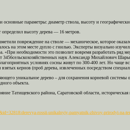
и основные параметры: диаметр ствола, высоту и географически
т определил высоту дерева — 16 метров.
метили повреждение на стволе — механическое, которое оказал
лось на этом месте дупло с гнилью. Эксперты визуально изучили
а. «При необходимости это позволит вовремя разработать ряд м
дат 3456сельскохозяйственных наук Александр Михайлович Шары
агоприятных условиях сосны живут по 300-400 лет. Но чаще всег
ы взятых кернов (проб дерева, извлеченных посредством специаль
ляющего уникальное дерево – для сохранения корневой системы
дного объекта.
ояние Татищевского района, Саратовской области, историческая
&id=32818:derevya-rossii-unikalnyiy-pamyatnik-zhivoy-prirodyi-na-ter