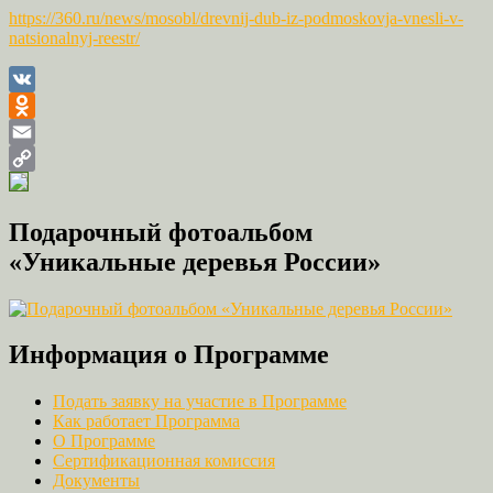
https://360.ru/news/mosobl/drevnij-dub-iz-podmoskovja-vnesli-v-
natsionalnyj-reestr/
VK
Odnoklassniki
Email
Copy
Link
Подарочный фотоальбом
«Уникальные деревья России»
Информация о Программе
Подать заявку на участие в Программе
Как работает Программа
О Программе
Сертификационная комиссия
Документы