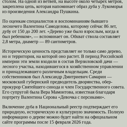
столом. На одной из ветвей, на высоте около четырех метров,
закреплена цепь, которая напоминает образ дуба у Лукоморья
из произведения Александра Пушкина.
По оценкам специалистов и воспоминаниям бывшего
лесничего Валентина Самоделова, которому сейчас 86 лет,
дубу от 150 до 200 лет. «Дерево уже было взрослым, когда я
был ребенком», — вспоминает он. Обхват ствола составляет
2,8 метра, диаметр — 89 сантиметров.
Историческую ценность представляет не только само дерево,
но и территория, на которой оно растет. В период Российской
империи эти земли входили в состав Верзиловской дачи —
лесного участка, находившегося в хозяйственном управлении
и принадлежавшего различным владельцам. Среди
собственников был Александр Дмитриевич Самарин —
московский губернский предводитель дворянства, обер-
прокурор Святейшего синода и член Государственного совета.
Его супругой была Вера Мамонтова, известная благодаря
портрету Валентина Серова «Девочка с персиками».
Включение дуба в Национальный реестр подтверждает его
природную, историческую и культурную значимость. Полную
информацию о дереве можно будет найти на официальном
сайте программы после 15 февраля 2026 года.