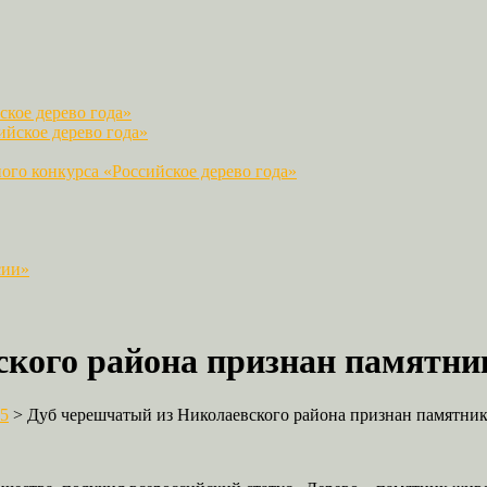
кое дерево года»
йское дерево года»
го конкурса «Российское дерево года»
сии»
ского района признан памятн
5
>
Дуб черешчатый из Николаевского района признан памятни