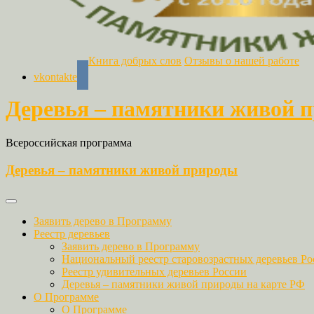
Книга добрых слов
Отзывы о нашей работе
vkontakte
Деревья – памятники живой 
Всероссийская программа
Деревья – памятники живой природы
Заявить дерево в Программу
Реестр деревьев
Заявить дерево в Программу
Национальный реестр старовозрастных деревьев Ро
Реестр удивительных деревьев России
Деревья – памятники живой природы на карте РФ
О Программе
О Программе