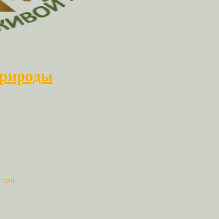
природы
ссии