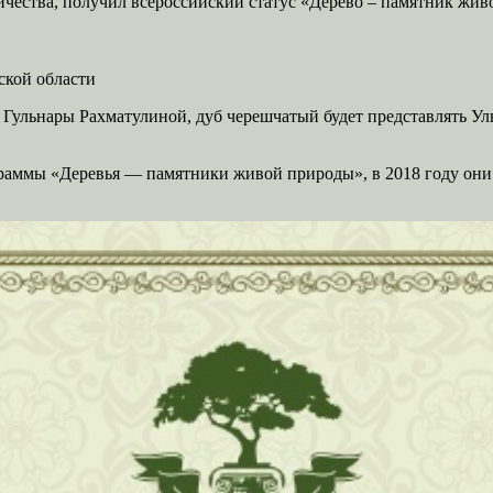
чества, получил всероссийский статус «Дерево – памятник жив
ской области
ульнары Рахматулиной, дуб черешчатый будет представлять Уль
граммы «Деревья — памятники живой природы», в 2018 году они