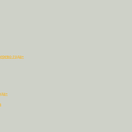
ерево года»
ода»
а