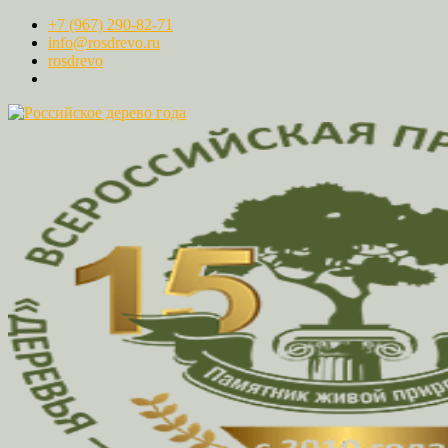
+7 (967) 290-82-71
info@rosdrevo.ru
rosdrevo