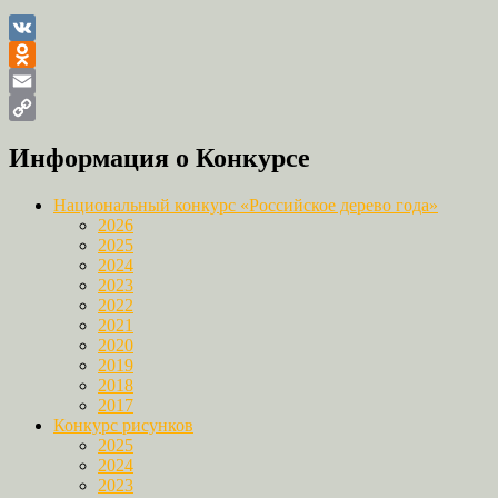
VK
Odnoklassniki
Email
Copy
Информация о Конкурсе
Link
Национальный конкурс «Российское дерево года»
2026
2025
2024
2023
2022
2021
2020
2019
2018
2017
Конкурс рисунков
2025
2024
2023