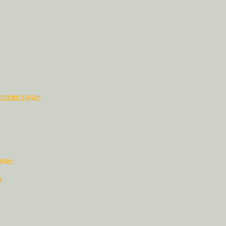
ерево года»
ода»
а