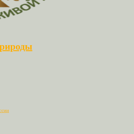
природы
ссии