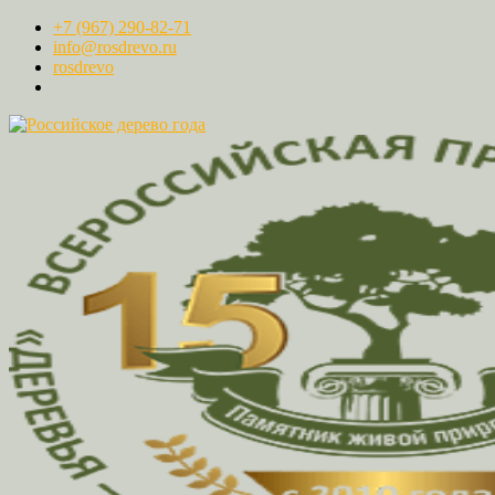
+7 (967) 290-82-71
info@rosdrevo.ru
rosdrevo