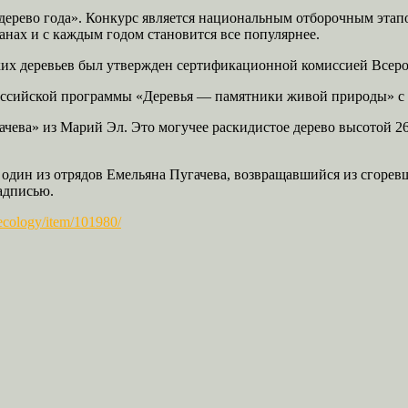
 дерево года». Конкурс является национальным отборочным эта
ранах и с каждым годом становится все популярнее.
ких деревьев был утвержден сертификационной комиссией Всер
оссийской программы «Деревья — памятники живой природы» с 1 
чева» из Марий Эл. Это могучее раскидистое дерево высотой 26
 один из отрядов Емельяна Пугачева, возвращавшийся из сгоревш
адписью.
ecology/item/101980/