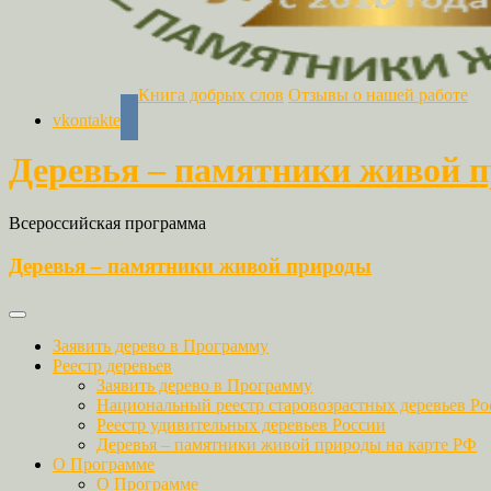
Книга добрых слов
Отзывы о нашей работе
vkontakte
Деревья – памятники живой 
Всероссийская программа
Деревья – памятники живой природы
Заявить дерево в Программу
Реестр деревьев
Заявить дерево в Программу
Национальный реестр старовозрастных деревьев Ро
Реестр удивительных деревьев России
Деревья – памятники живой природы на карте РФ
О Программе
О Программе