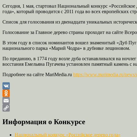
Сегодня, 1 мая, стартовал Национальный конкурс «Российское
года», который проводится с 2011 года во всех европейских ст
Список для голосования из двенадцати уникальных историчес
Голосование за Главное дерево страны проходит на сайте Всер
В этом году в список номинантов вошел знаменитый «Дуб Пуга
национального парка «Марий Чодра» в дубняке лещиновом.
По преданию, в 1774 году возле дуба останавливался на ночлег
восстания Емельяна Пугачева установлен памятный камень с н
Подробнее на сайте MariMedia.ru
https://www.marimedia.ru/news/
VK
Odnoklassniki
Email
Copy
Информация о Конкурсе
Link
Национальный конкурс «Российское дерево года»