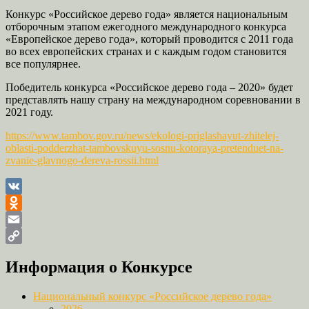
Конкурс «Российское дерево года» является национальным
отборочным этапом ежегодного международного конкурса
«Европейское дерево года», который проводится с 2011 года
во всех европейских странах и с каждым годом становится
все популярнее.
Победитель конкурса «Российское дерево года – 2020» будет
представлять нашу страну на международном соревновании в
2021 году.
https://www.tambov.gov.ru/news/ekologi-priglashayut-zhitelej-
oblasti-podderzhat-tambovskuyu-sosnu-kotoraya-pretenduet-na-
zvanie-glavnogo-dereva-rossii.html
VK
Odnoklassniki
Email
Copy
Информация о Конкурсе
Link
Национальный конкурс «Российское дерево года»
2026