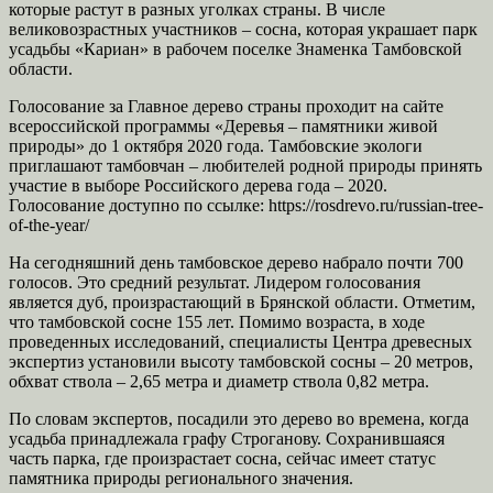
которые растут в разных уголках страны. В числе
великовозрастных участников – сосна, которая украшает парк
усадьбы «Кариан» в рабочем поселке Знаменка Тамбовской
области.
Голосование за Главное дерево страны проходит на сайте
всероссийской программы «Деревья – памятники живой
природы» до 1 октября 2020 года. Тамбовские экологи
приглашают тамбовчан – любителей родной природы принять
участие в выборе Российского дерева года – 2020.
Голосование доступно по ссылке: https://rosdrevo.ru/russian-tree-
of-the-year/
На сегодняшний день тамбовское дерево набрало почти 700
голосов. Это средний результат. Лидером голосования
является дуб, произрастающий в Брянской области. Отметим,
что тамбовской сосне 155 лет. Помимо возраста, в ходе
проведенных исследований, специалисты Центра древесных
экспертиз установили высоту тамбовской сосны – 20 метров,
обхват ствола – 2,65 метра и диаметр ствола 0,82 метра.
По словам экспертов, посадили это дерево во времена, когда
усадьба принадлежала графу Строганову. Сохранившаяся
часть парка, где произрастает сосна, сейчас имеет статус
памятника природы регионального значения.