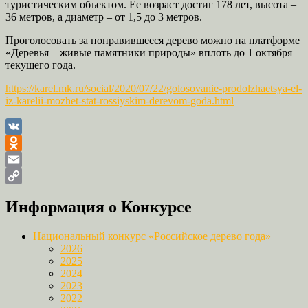
туристическим объектом. Ее возраст достиг 178 лет, высота –
36 метров, а диаметр – от 1,5 до 3 метров.
Проголосовать за понравившееся дерево можно на платформе
«Деревья – живые памятники природы» вплоть до 1 октября
текущего года.
https://karel.mk.ru/social/2020/07/22/golosovanie-prodolzhaetsya-el-
iz-karelii-mozhet-stat-rossiyskim-derevom-goda.html
VK
Odnoklassniki
Email
Copy
Информация о Конкурсе
Link
Национальный конкурс «Российское дерево года»
2026
2025
2024
2023
2022