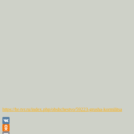
https://br-tvr.ru/index.php/obshchestvo/59223-grusha-kormilitsa
VK