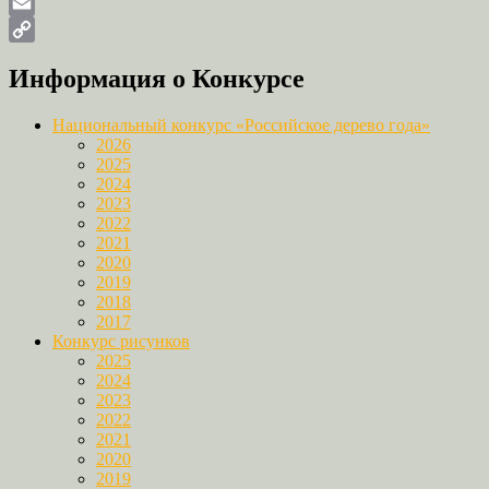
Odnoklassniki
Email
Copy
Информация о Конкурсе
Link
Национальный конкурс «Российское дерево года»
2026
2025
2024
2023
2022
2021
2020
2019
2018
2017
Конкурс рисунков
2025
2024
2023
2022
2021
2020
2019