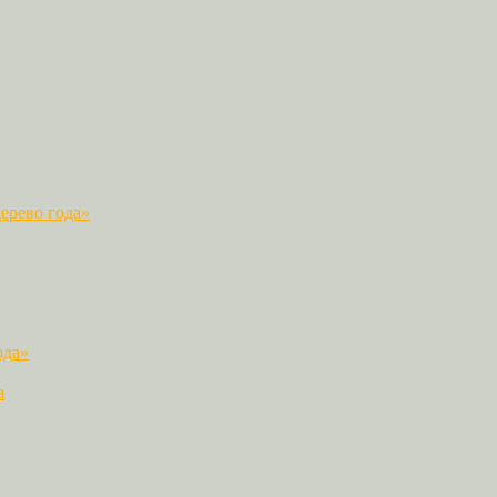
ерево года»
ода»
а