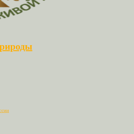
природы
ссии