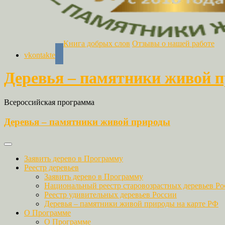
Книга добрых слов
Отзывы о нашей работе
vkontakte
Деревья – памятники живой 
Всероссийская программа
Деревья – памятники живой природы
Заявить дерево в Программу
Реестр деревьев
Заявить дерево в Программу
Национальный реестр старовозрастных деревьев Ро
Реестр удивительных деревьев России
Деревья – памятники живой природы на карте РФ
О Программе
О Программе