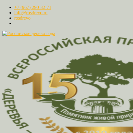
+7 (967) 290-82-71
info@rosdrevo.ru
rosdrevo