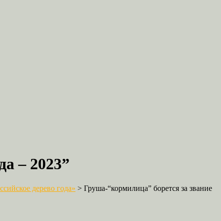
да – 2023”
сийское дерево года»
>
Груша-“кормилица” борется за звание