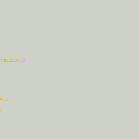
ерево года»
ода»
а