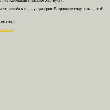
блике Калмыкия в поселке Хар-Булук.
ласти, вошёл в тройку призёров. В прошлом году знаменитый
ево года».
drevo.ru
.