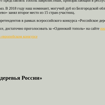
дет представлять Тополь лавролистный, произрастающий в респу
раз. В 2018 году наш номинант, могучий дуб из Белгородской об
о» занял второе место из 15 стран-участниц.
претендентов в рамках всероссийского конкурса «Российское дер
се, достаточно проголосовать за «Одинокий тополь» на сайте
ros
а европейском конкурсе
деревья России»