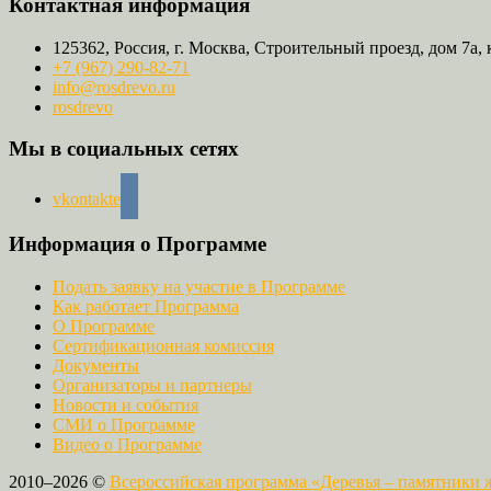
Контактная информация
125362, Россия, г. Москва, Строительный проезд, дом 7а, 
+7 (967) 290-82-71
info@rosdrevo.ru
rosdrevo
Мы в социальных сетях
vkontakte
Информация о Программе
Подать заявку на участие в Программе
Как работает Программа
О Программе
Сертификационная комиссия
Документы
Организаторы и партнеры
Новости и события
СМИ о Программе
Видео о Программе
2010–2026 ©
Всероссийская программа «Деревья – памятники