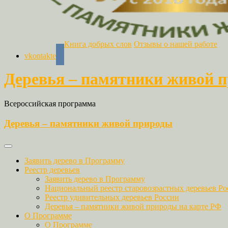
Книга добрых слов
Отзывы о нашей работе
vkontakte
Деревья – памятники живой 
Всероссийская программа
Деревья – памятники живой природы
Заявить дерево в Программу
Реестр деревьев
Заявить дерево в Программу
Национальный реестр старовозрастных деревьев Ро
Реестр удивительных деревьев России
Деревья – памятники живой природы на карте РФ
О Программе
О Программе