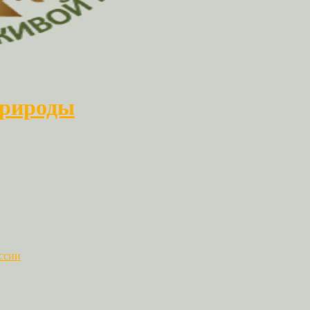
природы
ссии