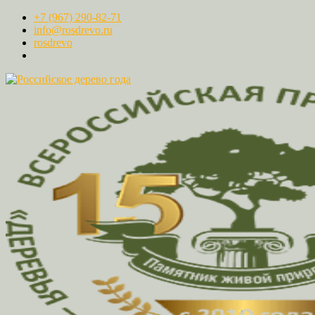
+7 (967) 290-82-71
info@rosdrevo.ru
rosdrevo