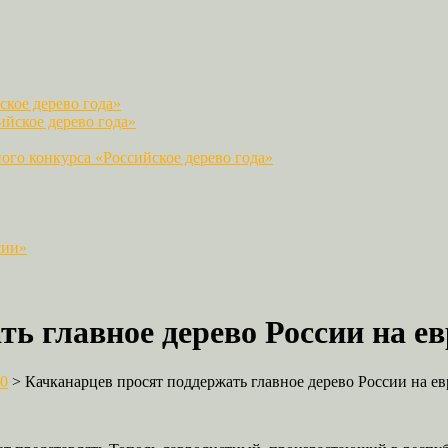
кое дерево года»
йское дерево года»
го конкурса «Российское дерево года»
сии»
ь главное дерево России на е
0
>
Качканарцев просят поддержать главное дерево России на е