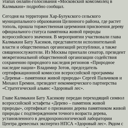
этапах онлайн-голосования «Московский комсомолец в
Калмыкии» подробно сообщал.
Сегодня на территории Хар-Булукского сельского
муниципального образования Целинного района, где растет
тополь, прошла торжественная церемония присвоения дереву
официального статуса памятника живой природы
всероссийского значения. В мероприятии участвовали глава
Калмыкии Бату Хасиков, представители исполнительной
власти и общественных организаций республики, а также
священнослужители. Из Москвы приехали сенатор, президент
межрегиональной общественной организации содействия
сохранению природного наследия регионов «Природное
наследие нации» Владимир Зотов, председатель
сертификационной комиссии всероссийской программы
«Деревья – памятники живой природы» Сергей Пальчиков и
Михаил Еремин, президент некоммерческого партнерства
«Стратегический альянс «Здоровый лес».
Главе Калмыкии Бату Хасикову передан переходящий символ
всероссийской эстафеты «Дерево – памятник живой
природы», сертификат о признании дерева памятником живой
природы с подтверждением точного возраста дерева,
установленного в дендрохронологической лаборатории
Центра древесных экспертиз НПСА «Здоровый лес». Рядом с