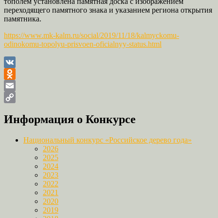
тополем установлена памятная доска с изображением
переходящего памятного знака и указанием региона открытия
памятника.
https://www.mk-kalm.ru/social/2019/11/18/kalmyckomu-
odinokomu-topolyu-prisvoen-oficialnyy-status.html
VK
Odnoklassniki
Email
Copy
Информация о Конкурсе
Link
Национальный конкурс «Российское дерево года»
2026
2025
2024
2023
2022
2021
2020
2019