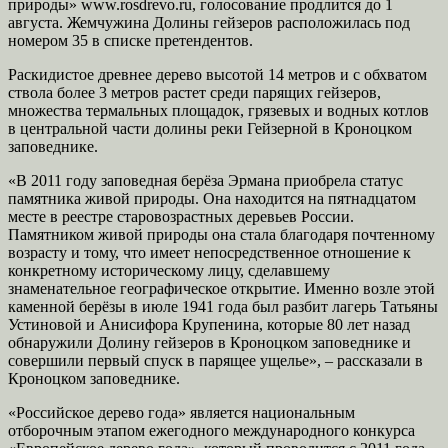
природы» www.rosdrevo.ru, голосование продлится до 1
августа. Жемчужина Долины гейзеров расположилась под
номером 35 в списке претендентов.
Раскидистое древнее дерево высотой 14 метров и с обхватом
ствола более 3 метров растет среди парящих гейзеров,
множества термальных площадок, грязевых и водных котлов
в центральной части долины реки Гейзерной в Кроноцком
заповеднике.
«В 2011 году заповедная берёза Эрмана приобрела статус
памятника живой природы. Она находится на пятнадцатом
месте в реестре старовозрастных деревьев России.
Памятником живой природы она стала благодаря почтенному
возрасту и тому, что имеет непосредственное отношение к
конкретному историческому лицу, сделавшему
знаменательное географическое открытие. Именно возле этой
каменной берёзы в июле 1941 года был разбит лагерь Татьяны
Устиновой и Анисифора Крупенина, которые 80 лет назад
обнаружили Долину гейзеров в Кроноцком заповеднике и
совершили первый спуск в парящее ущелье», – рассказали в
Кроноцком заповеднике.
«Российское дерево года» является национальным
отборочным этапом ежегодного международного конкурса