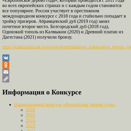
«Европейское дерево года», который проводится с 2011 года
во всех европейских странах и с каждым годом становится
все популярнее. Россия участвует в престижном
международном конкурсе с 2018 года и стабильно попадает в
тройку призеров. Абрамцевский дуб (2019 год) занял
почетное второе место. Белгородский дуб (2018 год),
Одинокий тополь из Калмыкии (2020) и Древний платан из
Дагестана (2021) получили бронзу.
https://kamchatka.aif.ru/society/kamchatskaya_kamennaya_bereza_
VK
Odnoklassniki
Email
Copy
Информация о Конкурсе
Link
Национальный конкурс «Российское дерево года»
2026
2025
2024
2023
2022