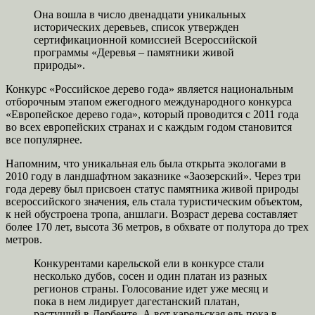
Она вошла в число двенадцати уникальных
исторических деревьев, список утвержден
сертификационной комиссией Всероссийской
программы «Деревья – памятники живой
природы».
Конкурс «Российское дерево года» является национальным
отборочным этапом ежегодного международного конкурса
«Европейское дерево года», который проводится с 2011 года
во всех европейских странах и с каждым годом становится
все популярнее.
Напомним, что уникальная ель была открыта экологами в
2010 году в ландшафтном заказнике «Заозерский». Через три
года дереву был присвоен статус памятника живой природы
всероссийского значения, ель стала туристическим объектом,
к ней обустроена тропа, аншлаги. Возраст дерева составляет
более 170 лет, высота 36 метров, в обхвате от полутора до трех
метров.
Конкурентами карельской ели в конкурсе стали
несколько дубов, сосен и один платан из разных
регионов страны. Голосование идет уже месяц и
пока в нем лидирует дагестанский платан,
растущий в Дербенте. А вот карельская ель пока в