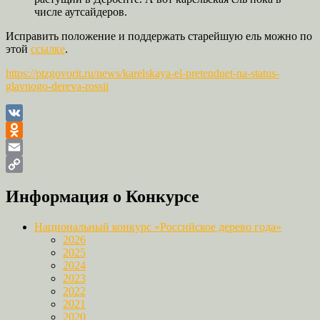
числе аутсайдеров.
Исправить положение и поддержать старейшую ель можно по
этой
ссылке
.
https://ptzgovorit.ru/news/karelskaya-el-pretenduet-na-status-
glavnogo-dereva-rossii
VK
Odnoklassniki
Email
Copy
Информация о Конкурсе
Link
Национальный конкурс «Российское дерево года»
2026
2025
2024
2023
2022
2021
2020