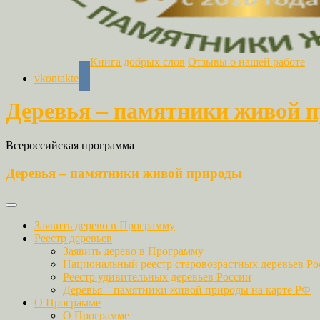
Книга добрых слов
Отзывы о нашей работе
vkontakte
Деревья – памятники живой 
Всероссийская программа
Деревья – памятники живой природы
Заявить дерево в Программу
Реестр деревьев
Заявить дерево в Программу
Национальный реестр старовозрастных деревьев Ро
Реестр удивительных деревьев России
Деревья – памятники живой природы на карте РФ
О Программе
О Программе