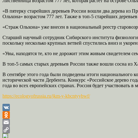
Лиственница возрастом 777 лет, которая растет на острове О
«В пятерку старейших деревьев России вошли два дерева из П
Ольхона» возрастом 777 лет. Также в топ-5 старейших деревье
«Страж Ольхона» уже внесен в национальный реестр старовозр
Старший научный сотрудник Сибирского института физиологии
поскольку несколько крупных ветвей спустились вниз и укорен
«Увы, находятся те, кто не дорожит этим живым свидетелем семи
В топ-5 самых старых деревьев России также вошли сосна из Х
В сентябре этого года были подведены итоги национального к
исторической части Дербента. Конкурс «Российское дерево год
года во всех европейских странах. Россия будет участвовать в
https://ecologyofrussia.ru/jkm-y-kbcntyybwf/
VK
Odnoklassniki
Email
Copy