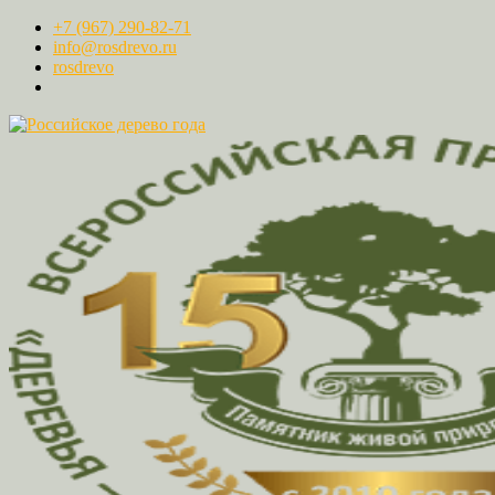
+7 (967) 290-82-71
info@rosdrevo.ru
rosdrevo