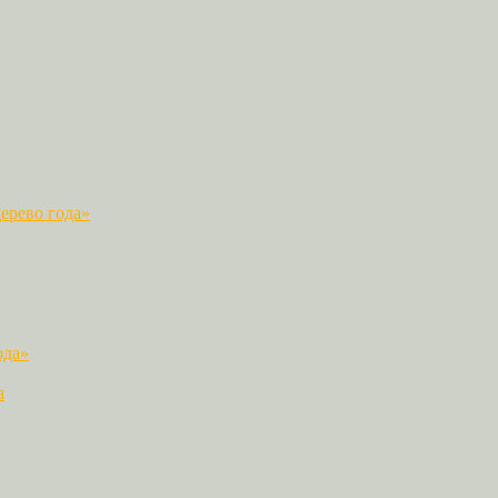
ерево года»
ода»
а