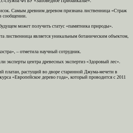
ресс-служба ФГБУ «Заповедное Прибайкалье».
список. Самым древним деревом признана лиственница «Страж
 в сообщении.
 будущем может получить статус «памятника природы».
та лиственница является уникальным ботаническим объектом,
костра», – отметила научный сотрудник.
или эксперты центра древесных экспертиз «Здоровый лес».
ий платан, растущий во дворе старинной Джума-мечети в
урса «Европейское дерево года», который проводится с 2011