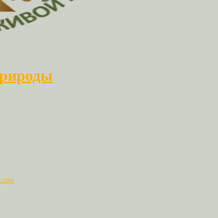
природы
ссии