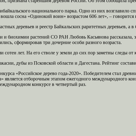
льхон, признана старейшим деревом России. Об этом сообщила п
рибайкальского национального парка. Одно из них возглавило 
в вошла сосна «Одинокий воин» возрастом 606 лет», – говорится
астных деревьев и реестр Байкальских раритетных деревьев, а в
 и биохимии растений СО РАН Любовь Касьянова рассказала, э
ились, сформировав три дочерние особи разного возраста.
 сотен лет. На его стволе у земли до сих пор заметны следы от 
акасии, дубы из Псковской области и Дагестана. Рейтинг состав
онкурса «Российское дерево года-2020». Победителем стал древн
а» является отборочным этапом ежегодного международного конк
 международном конкурсе в четвертый раз.