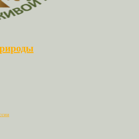
природы
ссии