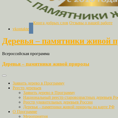
Книга добрых слов
Отзывы о нашей работе
vkontakte
Деревья – памятники живой 
Всероссийская программа
Деревья – памятники живой природы
Заявить дерево в Программу
Реестр деревьев
Заявить дерево в Программу
Национальный реестр старовозрастных деревьев Ро
Реестр удивительных деревьев России
Деревья – памятники живой природы на карте РФ
О Программе
Мероприятия