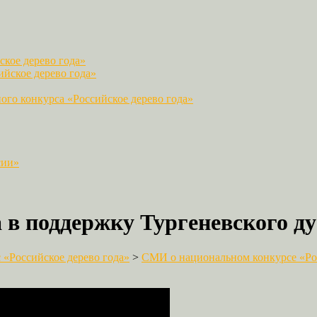
кое дерево года»
йское дерево года»
го конкурса «Российское дерево года»
сии»
в поддержку Тургеневского ду
«Российское дерево года»
>
СМИ о национальном конкурсе «Рос