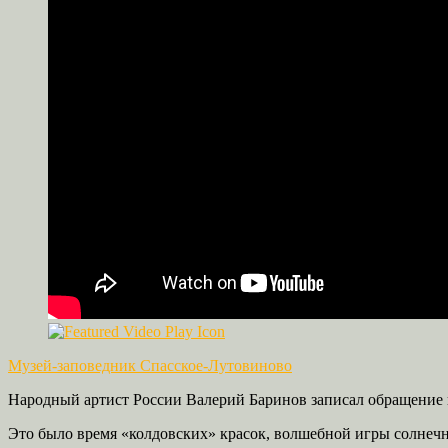
Музей-заповедник Спасское-Лутовиново
Народный артист России Валерий Баринов записал обращение в 
Это было время «колдовских» красок, волшебной игры солнечно