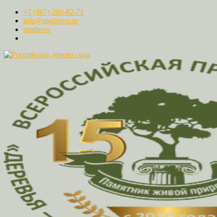
+7 (967) 290-82-71
info@rosdrevo.ru
rosdrevo