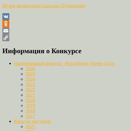
Музей-заповедник Спасское-Лутовиново
VK
Odnoklassniki
Email
Copy
Информация о Конкурсе
Link
Национальный конкурс «Российское дерево года»
2026
2025
2024
2023
2022
2021
2020
2019
2018
2017
Конкурс рисунков
2025