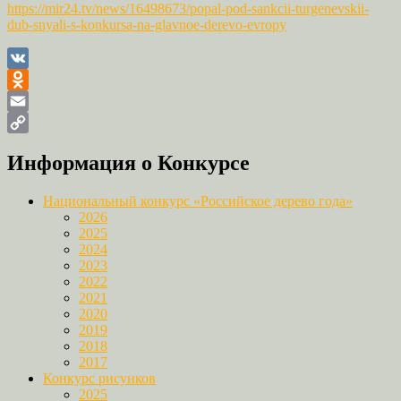
https://mir24.tv/news/16498673/popal-pod-sankcii-turgenevskii-
dub-snyali-s-konkursa-na-glavnoe-derevo-evropy
VK
Odnoklassniki
Email
Copy
Информация о Конкурсе
Link
Национальный конкурс «Российское дерево года»
2026
2025
2024
2023
2022
2021
2020
2019
2018
2017
Конкурс рисунков
2025