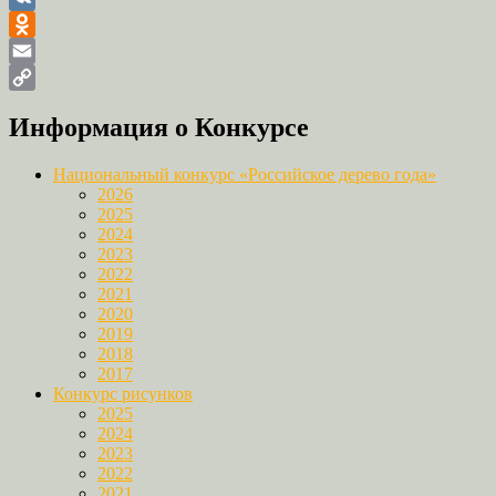
VK
Odnoklassniki
Email
Copy
Информация о Конкурсе
Link
Национальный конкурс «Российское дерево года»
2026
2025
2024
2023
2022
2021
2020
2019
2018
2017
Конкурс рисунков
2025
2024
2023
2022
2021