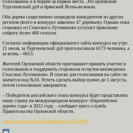
голосовании и в борьбе за первое место. Это орловский
Тургеневский дуб и брянский Ясень-великан.
Оба дерева существенно опередили конкурентов из других
регинов (всего в конкурсе заявлено 47 деревьев). Однако пока
сторожил из Спасского-Лутовиново уступает брянскому
собрату более 400 голосов.
Согласно информации официального сайта конкурса на утро
21 июля, за Тургеневский дуб проголосовали 6173 человека, а
за ясень – 6613.
Жителей Орловской области приглашают принять участие в
голосовании и поддержать сторожила из музея-заповедника
Спасское-Лутовиново. В списке для голосования на сайте он
значится под №10. Успеть сделать выбор нужно до 1 августа,
потом голосование завершится.
– Победитель российского этапа конкурса будет представлять
нашу страну на международном конкурсе «Европейское
дерево года» в 2022 году, – сообщает пресс-служба
Правительства Орловской области.
https://www.orel.kp.ru/online/news/4372309/