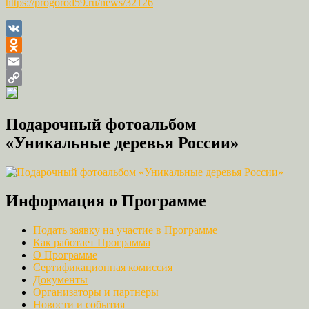
https://progorod59.ru/news/32126
VK
Odnoklassniki
Email
Copy
Link
Подарочный фотоальбом
«Уникальные деревья России»
Информация о Программе
Подать заявку на участие в Программе
Как работает Программа
О Программе
Сертификационная комиссия
Документы
Организаторы и партнеры
Новости и события