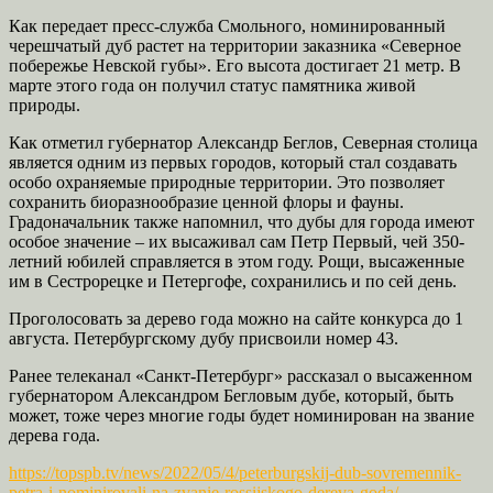
Как передает пресс-служба Смольного, номинированный
черешчатый дуб растет на территории заказника «Северное
побережье Невской губы». Его высота достигает 21 метр. В
марте этого года он получил статус памятника живой
природы.
Как отметил губернатор Александр Беглов, Северная столица
является одним из первых городов, который стал создавать
особо охраняемые природные территории. Это позволяет
сохранить биоразнообразие ценной флоры и фауны.
Градоначальник также напомнил, что дубы для города имеют
особое значение – их высаживал сам Петр Первый, чей 350-
летний юбилей справляется в этом году. Рощи, высаженные
им в Сестрорецке и Петергофе, сохранились и по сей день.
Проголосовать за дерево года можно на сайте конкурса до 1
августа. Петербургскому дубу присвоили номер 43.
Ранее телеканал «Санкт-Петербург» рассказал о высаженном
губернатором Александром Бегловым дубе, который, быть
может, тоже через многие годы будет номинирован на звание
дерева года.
https://topspb.tv/news/2022/05/4/peterburgskij-dub-sovremennik-
petra-i-nominirovali-na-zvanie-rossijskogo-dereva-goda/