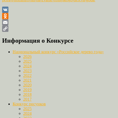
VK
Odnoklassniki
Email
Copy
Информация о Конкурсе
Link
Национальный конкурс «Российское дерево года»
2026
2025
2024
2023
2022
2021
2020
2019
2018
2017
Конкурс рисунков
2025
2024