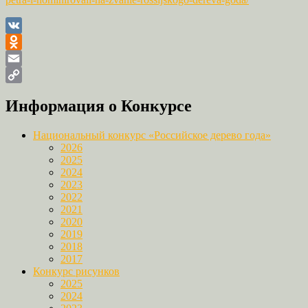
VK
Odnoklassniki
Email
Copy
Информация о Конкурсе
Link
Национальный конкурс «Российское дерево года»
2026
2025
2024
2023
2022
2021
2020
2019
2018
2017
Конкурс рисунков
2025
2024