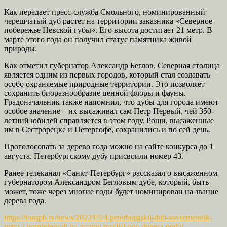
Как передает пресс-служба Смольного, номинированный
черешчатый дуб растет на территории заказника «Северное
побережье Невской губы». Его высота достигает 21 метр. В
марте этого года он получил статус памятника живой
природы.
Как отметил губернатор Александр Беглов, Северная столица
является одним из первых городов, который стал создавать
особо охраняемые природные территории. Это позволяет
сохранить биоразнообразие ценной флоры и фауны.
Градоначальник также напомнил, что дубы для города имеют
особое значение – их высаживал сам Петр Первый, чей 350-
летний юбилей справляется в этом году. Рощи, высаженные
им в Сестрорецке и Петергофе, сохранились и по сей день.
Проголосовать за дерево года можно на сайте конкурса до 1
августа. Петербургскому дубу присвоили номер 43.
Ранее телеканал «Санкт-Петербург» рассказал о высаженном
губернатором Александром Бегловым дубе, который, быть
может, тоже через многие годы будет номинирован на звание
дерева года.
https://topspb.tv/news/2022/05/4/peterburgskij-dub-sovremennik-
petra-i-nominirovali-na-zvanie-rossijskogo-dereva-goda/