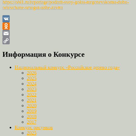
https://obl1.ru/reportage/podarit-svoy-golos-turgenevskomu-dubu-
orlovchane-smogut-uzhe-zavtra
VK
Odnoklassniki
Email
Copy
Информация о Конкурсе
Link
Национальный конкурс «Российское дерево года»
2026
2025
2024
2023
2022
2021
2020
2019
2018
2017
Конкурс рисунков
2025