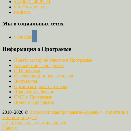
+7 (967) 290-82-71
info@rosdrevo.ru
rosdrevo
Мы в социальных сетях
vkontakte
Информация о Программе
Подать заявку на участие в Программе
Как работает Программа
О Программе
Сертификационная комиссия
Документы
Организаторы и партнеры
Новости и события
СМИ о Программе
Видео о Программе
2010–2026 ©
Всероссийская программа «Деревья – памятники
живой природы»
Политика конфиденциальности
Наверх