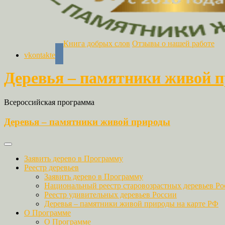
Книга добрых слов
Отзывы о нашей работе
vkontakte
Деревья – памятники живой 
Всероссийская программа
Деревья – памятники живой природы
Заявить дерево в Программу
Реестр деревьев
Заявить дерево в Программу
Национальный реестр старовозрастных деревьев Ро
Реестр удивительных деревьев России
Деревья – памятники живой природы на карте РФ
О Программе
О Программе