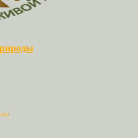
природы
ссии