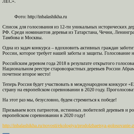
ЛЕС».
Фото: http://inbalashikha.ru
Список для голосования из 12-ти уникальных исторических д
РФ. Среди номинантов деревья из Татарстана, Чечни, Ленингр
Тамбова и Москвы.
Одна из задач конкурса – вдохновить активных граждан заботи
России, которое требует нашей заботы и защиты. Голосование 
Российским деревом года 2018 в результате открытого голосо
Национальном реестре старовозрастных деревьев России Абрам
почетное второе место!
Теперь Россия будет участвовать в международном конкурсе «Ев
страну на европейском соревновании в 2020 году. Проголосов
На этот раз мы, безусловно, будем стремиться к победе!
Призываем всех патриотов, истинных любителей деревьев и ро
европейском соревновании в 2020 году!
http://inbalashikha.ru/novosti/ekologiya/prodolzhaetsya-golosovanie