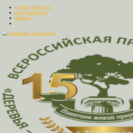
+7 (967) 290-82-71
info@rosdrevo.ru
rosdrevo