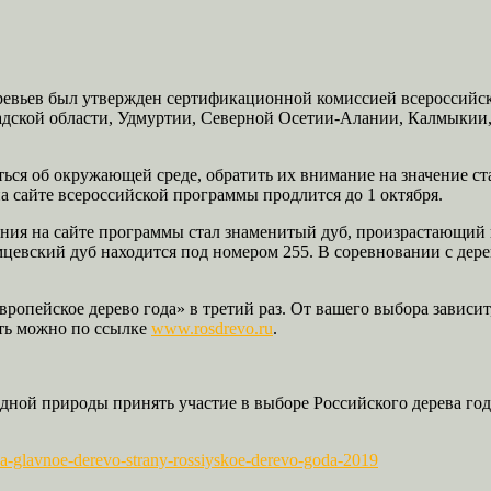
еревьев был утвержден сертификационной комиссией всероссийск
адской области, Удмуртии, Северной Осетии-Алании, Калмыкии, 
ться об окружающей среде, обратить их внимание на значение с
на сайте всероссийской программы продлится до 1 октября.
вания на сайте программы стал знаменитый дуб, произрастающий
цевский дуб находится под номером 255. В соревновании с дере
ропейское дерево года» в третий раз. От вашего выбора зависит
ать можно по ссылке
www.rosdrevo.ru
.
дной природы принять участие в выборе Российского дерева год
-za-glavnoe-derevo-strany-rossiyskoe-derevo-goda-2019