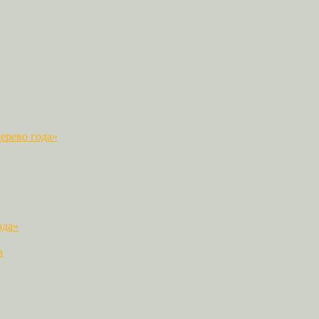
ерево года»
ода»
а