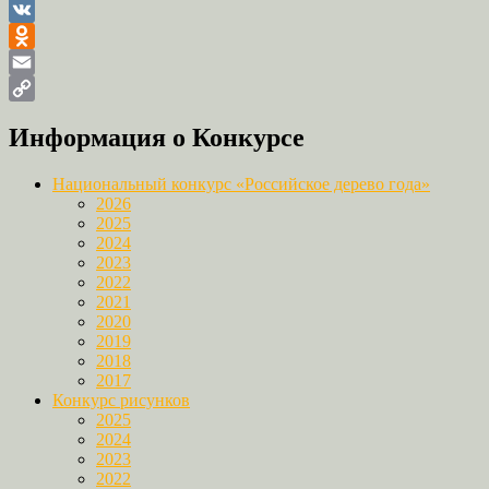
VK
Odnoklassniki
Email
Copy
Информация о Конкурсе
Link
Национальный конкурс «Российское дерево года»
2026
2025
2024
2023
2022
2021
2020
2019
2018
2017
Конкурс рисунков
2025
2024
2023
2022