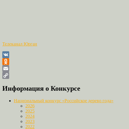
Телеканал Юрган
VK
Odnoklassniki
Email
Copy
Информация о Конкурсе
Link
Национальный конкурс «Российское дерево года»
2026
2025
2024
2023
2022