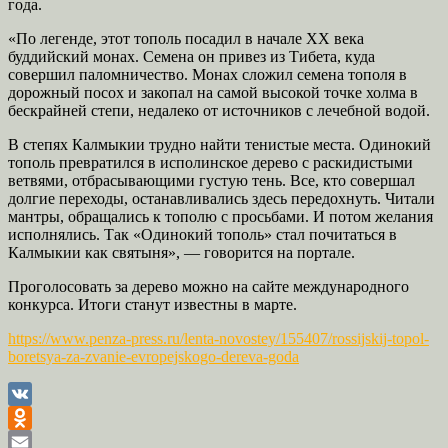
года.
«По легенде, этот тополь посадил в начале XX века
буддийский монах. Семена он привез из Тибета, куда
совершил паломничество. Монах сложил семена тополя в
дорожный посох и закопал на самой высокой точке холма в
бескрайней степи, недалеко от источников с лечебной водой.
В степях Калмыкии трудно найти тенистые места. Одинокий
тополь превратился в исполинское дерево с раскидистыми
ветвями, отбрасывающими густую тень. Все, кто совершал
долгие переходы, останавливались здесь передохнуть. Читали
мантры, обращались к тополю с просьбами. И потом желания
исполнялись. Так «Одинокий тополь» стал почитаться в
Калмыкии как святыня», — говорится на портале.
Проголосовать за дерево можно на сайте международного
конкурса. Итоги станут известны в марте.
https://www.penza-press.ru/lenta-novostey/155407/rossijskij-topol-
boretsya-za-zvanie-evropejskogo-dereva-goda
VK
Odnoklassniki