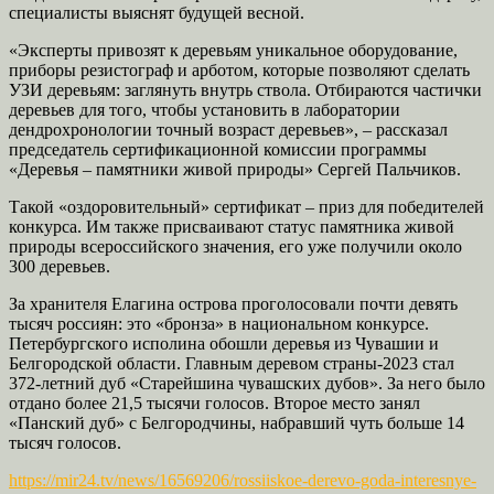
специалисты выяснят будущей весной.
«Эксперты привозят к деревьям уникальное оборудование,
приборы резистограф и арботом, которые позволяют сделать
УЗИ деревьям: заглянуть внутрь ствола. Отбираются частички
деревьев для того, чтобы установить в лаборатории
дендрохронологии точный возраст деревьев», – рассказал
председатель сертификационной комиссии программы
«Деревья – памятники живой природы» Сергей Пальчиков.
Такой «оздоровительный» сертификат – приз для победителей
конкурса. Им также присваивают статус памятника живой
природы всероссийского значения, его уже получили около
300 деревьев.
За хранителя Елагина острова проголосовали почти девять
тысяч россиян: это «бронза» в национальном конкурсе.
Петербургского исполина обошли деревья из Чувашии и
Белгородской области. Главным деревом страны-2023 стал
372-летний дуб «Старейшина чувашских дубов». За него было
отдано более 21,5 тысячи голосов. Второе место занял
«Панский дуб» с Белгородчины, набравший чуть больше 14
тысяч голосов.
https://mir24.tv/news/16569206/rossiiskoe-derevo-goda-interesnye-