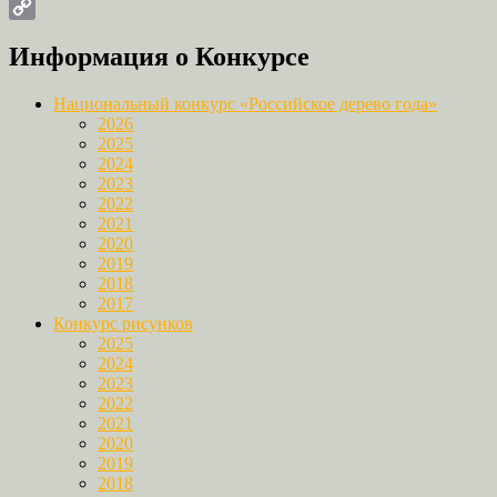
Email
Copy
Информация о Конкурсе
Link
Национальный конкурс «Российское дерево года»
2026
2025
2024
2023
2022
2021
2020
2019
2018
2017
Конкурс рисунков
2025
2024
2023
2022
2021
2020
2019
2018