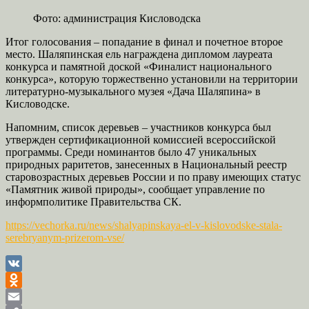
Фото: администрация Кисловодска
Итог голосования – попадание в финал и почетное второе
место. Шаляпинская ель награждена дипломом лауреата
конкурса и памятной доской «Финалист национального
конкурса», которую торжественно установили на территории
литературно-музыкального музея «Дача Шаляпина» в
Кисловодске.
Напомним, список деревьев – участников конкурса был
утвержден сертификационной комиссией всероссийской
программы. Среди номинантов было 47 уникальных
природных раритетов, занесенных в Национальный реестр
старовозрастных деревьев России и по праву имеющих статус
«Памятник живой природы», сообщает управление по
информполитике Правительства СК.
https://vechorka.ru/news/shalyapinskaya-el-v-kislovodske-stala-
serebryanym-prizerom-vse/
VK
Odnoklassniki