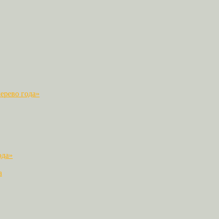
ерево года»
ода»
а