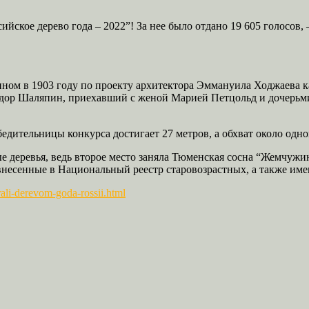
йское дерево года – 2022”! За нее было отдано 19 605 голосов,
денном в 1903 году по проекту архитектора Эммануила Ходжаева к
едор Шаляпин, приехавший с женой Марией Петцольд и дочерьми
едительницы конкурса достигает 27 метров, а обхват около одно
 деревья, ведь второе место заняла Тюменская сосна “Жемчужина
 внесенные в Национальный реестр старовозрастных, а также им
rali-derevom-goda-rossii.html