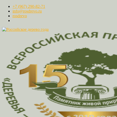
+7 (967) 290-82-71
info@rosdrevo.ru
rosdrevo