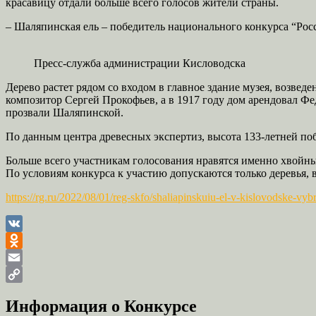
красавицу отдали больше всего голосов жители страны.
– Шаляпинская ель – победитель национального конкурса “Росси
Пресс-служба администрации Кисловодска
Дерево растет рядом со входом в главное здание музея, возве
композитор Сергей Прокофьев, а в 1917 году дом арендовал Ф
прозвали Шаляпинской.
По данным центра древесных экспертиз, высота 133-летней поб
Больше всего участникам голосования нравятся именно хвойные
По условиям конкурса к участию допускаются только деревья,
https://rg.ru/2022/08/01/reg-skfo/shaliapinskuiu-el-v-kislovodske-vyb
VK
Odnoklassniki
Email
Copy
Информация о Конкурсе
Link