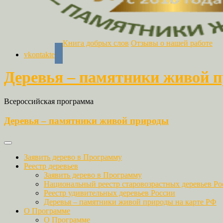
Книга добрых слов
Отзывы о нашей работе
vkontakte
Деревья – памятники живой 
Всероссийская программа
Деревья – памятники живой природы
Заявить дерево в Программу
Реестр деревьев
Заявить дерево в Программу
Национальный реестр старовозрастных деревьев Ро
Реестр удивительных деревьев России
Деревья – памятники живой природы на карте РФ
О Программе
О Программе