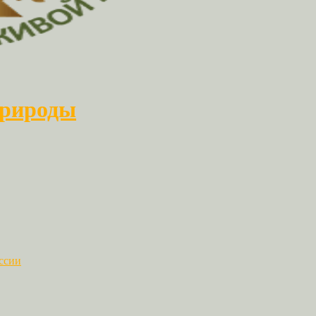
природы
ссии