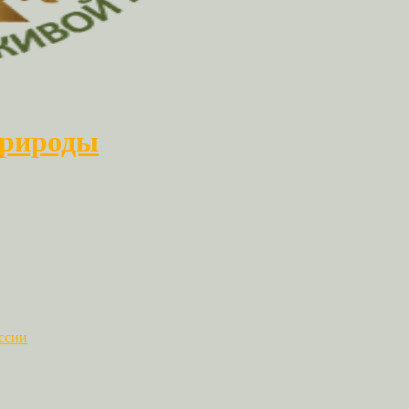
природы
ссии