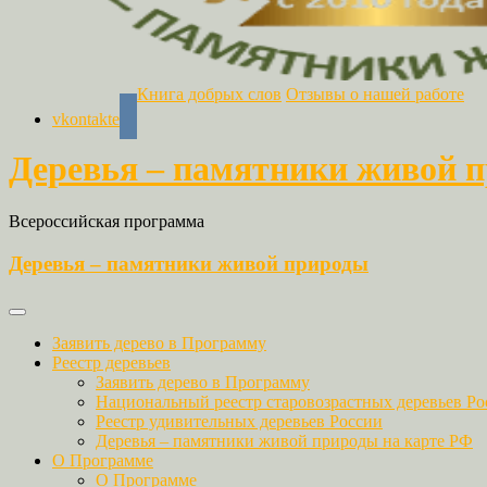
Книга добрых слов
Отзывы о нашей работе
vkontakte
Деревья – памятники живой 
Всероссийская программа
Деревья – памятники живой природы
Заявить дерево в Программу
Реестр деревьев
Заявить дерево в Программу
Национальный реестр старовозрастных деревьев Ро
Реестр удивительных деревьев России
Деревья – памятники живой природы на карте РФ
О Программе
О Программе