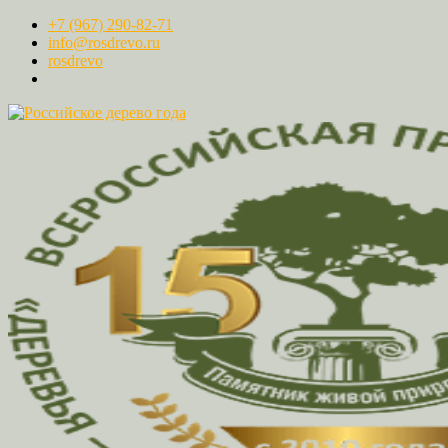
+7 (967) 290-82-71
info@rosdrevo.ru
rosdrevo