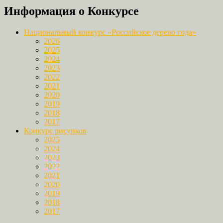
Copy
Информация о Конкурсе
Link
Национальный конкурс «Российское дерево года»
2026
2025
2024
2023
2022
2021
2020
2019
2018
2017
Конкурс рисунков
2025
2024
2023
2022
2021
2020
2019
2018
2017