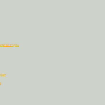
ерево года»
ода»
а