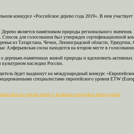
льном конкурсе «Российское дерево года 2019». В нем участвует
т. Дерево является памятником природы регионального значения.
. Список для голосования был утвержден сертификационной ком
ревья из Татарстана, Чечни, Ленинградской области, Удмуртии
с Алферьевская сосна находится на втором месте в голосовании 
 о деревьях-памятниках живой природы и вдохновить активных 
и культурном наследии России.
бедитель будет выдвинут на международный конкурс «Европейское
ифицированными специалистами европейского уровня ETW (Europea
blasti-idet-na-vtorom-meste-v-konkurse-rossiyskoe-derevo-goda/