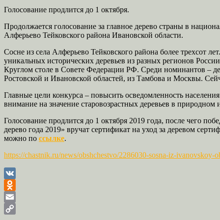
Голосование продлится до 1 октября.
Продолжается голосование за главное дерево страны в национа
Алферьево Тейковского района Ивановской области.
Сосне из села Алферьево Тейковского района более трехсот ле
уникальных исторических деревьев из разных регионов России
Круглом столе в Совете Федерации РФ. Среди номинантов – де
Ростовской и Ивановской областей, из Тамбова и Москвы. Сейча
Главные цели конкурса – повысить осведомленность населения
внимание на значение старовозрастных деревьев в природном 
Голосование продлится до 1 октября 2019 года, после чего по
дерево года 2019» вручат сертификат на уход за деревом серт
можно по
ссылке
.
https://chastnik.ru/news/obshchestvo/2286030-sosna-iz-ivanovskoy-o
VK
Odnoklassniki
Email