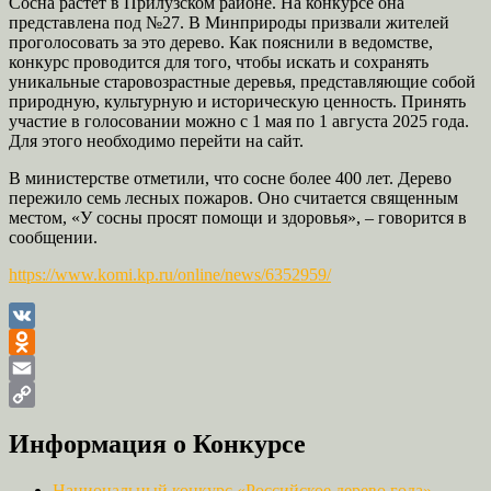
Сосна растет в Прилузском районе. На конкурсе она
представлена под №27. В Минприроды призвали жителей
проголосовать за это дерево. Как пояснили в ведомстве,
конкурс проводится для того, чтобы искать и сохранять
уникальные старовозрастные деревья, представляющие собой
природную, культурную и историческую ценность. Принять
участие в голосовании можно с 1 мая по 1 августа 2025 года.
Для этого необходимо перейти на сайт.
В министерстве отметили, что сосне более 400 лет. Дерево
пережило семь лесных пожаров. Оно считается священным
местом, «У сосны просят помощи и здоровья», – говорится в
сообщении.
https://www.komi.kp.ru/online/news/6352959/
VK
Odnoklassniki
Email
Copy
Информация о Конкурсе
Link
Национальный конкурс «Российское дерево года»