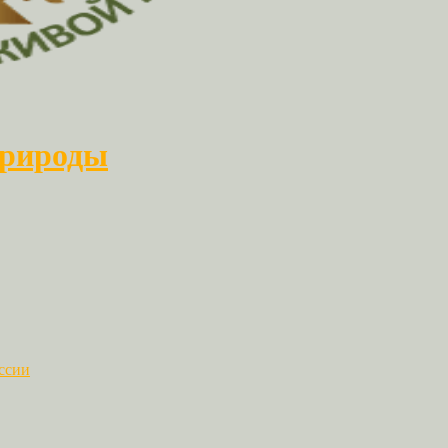
природы
ссии