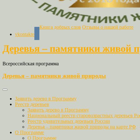
Книга добрых слов
Отзывы о нашей работе
vkontakte
Деревья – памятники живой 
Всероссийская программа
Деревья – памятники живой природы
Заявить дерево в Программу
Реестр деревьев
Заявить дерево в Программу
Национальный реестр старовозрастных деревьев Ро
Реестр удивительных деревьев России
Деревья – памятники живой природы на карте РФ
О Программе
О Программе