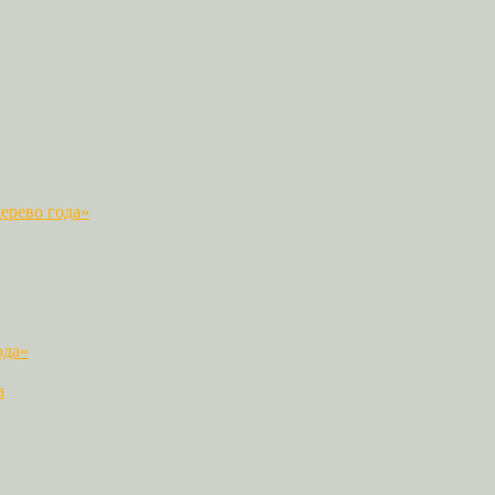
ерево года»
ода»
а