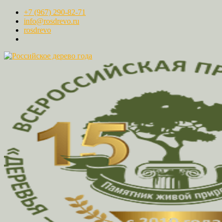
+7 (967) 290-82-71
info@rosdrevo.ru
rosdrevo