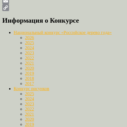
Odnoklassniki
Email
Copy
Информация о Конкурсе
Link
Национальный конкурс «Российское дерево года»
2026
2025
2024
2023
2022
2021
2020
2019
2018
2017
Конкурс рисунков
2025
2024
2023
2022
2021
2020
2019