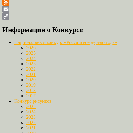
VK
Odnoklassniki
Email
Copy
Информация о Конкурсе
Link
Национальный конкурс «Российское дерево года»
2026
2025
2024
2023
2022
2021
2020
2019
2018
2017
Конкурс рисунков
2025
2024
2023
2022
2021