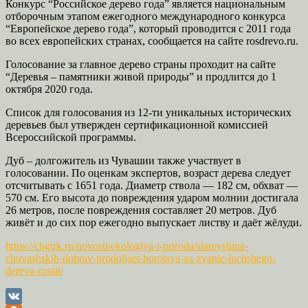
Конкурс “Российское дерево года” является национальным
отборочным этапом ежегодного международного конкурса
“Европейское дерево года”, который проводится с 2011 года
во всех европейских странах, сообщается на сайте rosdrevo.ru.
Голосование за главное дерево страны проходит на сайте
“Деревья – памятники живой природы” и продлится до 1
октября 2020 года.
Список для голосования из 12-ти уникальных исторических
деревьев был утвержден сертификационной комиссией
Всероссийской программы.
Дуб – долгожитель из Чувашии также участвует в
голосовании. По оценкам экспертов, возраст дерева следует
отсчитывать с 1651 года. Диаметр ствола — 182 см, обхват —
570 см. Его высота до повреждения ударом молнии достигала
26 метров, после повреждения составляет 20 метров. Дуб
живёт и до сих пор ежегодно выпускает листву и даёт жёлуди.
https://chgtrk.ru/novosti/ekologiya-i-priroda/stareyshina-
chuvashskih-dubrav-prodoljaet-borotsya-za-zvanie-luchshego-
dereva-rossii/